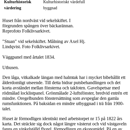
Kulturhistorisk
Kulturhistoriskt värdefull
värdering
byggnad
Huset från nordväst vid sekelskiftet. I
förgrunden spången över bäckarännan.
Reprofoto Folklivsarkivet.
"Stuan" vid sekelskiftet. Målning av Axel Hj.
Lindqvist. Foto Folklivsarkivet.
Väggpanel med årtalet 1834.
Uthusen.
Den låga, vitkalkade längan med halmtak har i mycket bibehållit ett
ålderdomligt utseende. Till detta bidrar putsbehandlingen och det
korta avståndet mellan fönsterna och takfoten. Gavelspetsar med
rödmålad locklistpanel. Grönmålade 2-luftsfönster, bredvid entrén ett
mindre. Oregelbunden fönstersättning som avspeglar den gamla
rumsfunktionen. På baksidan en mindre utbyggnad i trä från 1900-
talet.
Huset är förmodligen identiskt med arbetstorpet nr 15 på 1822 års
karta. Det sträckte sig dock något längre västerut och vid västgaveln
fanns en vinkelställd flygel, förmodligen en ekonomidel. På en av