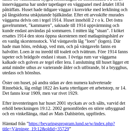
innerväggarna har under tapetlager en väggpanel med årtalet 1834
påträffats. Huset hade tidigare väggar i korsvirke med lerklining och
på långsidorna utskjutande bjälkändar. Efter ett arvsskifte murades
väggarna delvis om i tegel 1914. Huset innehöll 2 r o k. Det östra
gavelrummet, "kammaren", saknade till 1914 uppvärmning och
kunde endast användas på sommaren. I mitten låg "stuan". I köket
ersattes 1914 den stora öppna skorstenen med matlagningshärd av
en vanlig skorstensstock. Vid västgaveln låg "loen" (logen). Där
hade man höns, redskap, ved mm, och på västgaveln fanns en
halvdörr. Loen är nu inredd till toalett och tvättrum. Före 1914 fanns
tapeter och brädgolv endast i stuan. I övriga rum var väggarna
kalkade och golven av tegel eller lera. I anslutning till huset ligger ett
antal mindre uthus av varierande ålder och utförande, bl a brygghus,
utedass och hönshus.
Öster om huset, på andra sidan av den numera kulverterade
Rinnebäck, låg enligt 1822 års karta ytterligare ett arbetstorp, nr 14.
Det fanns kvar 1909, men var rivet 1929.
Efter inventeringen har huset 2001 styckats av och sålts, varvid det
erhöll beteckningen 19:12. 2002 genomfördes en större utbyggnad
och en vinkellänga, ritad av Mats Dahlström, uppfördes.
Hämtad från ”
https://bevaringsprogram.lund.se/w/index.php?
title=Värpinge_19:12&oldid=35729
”